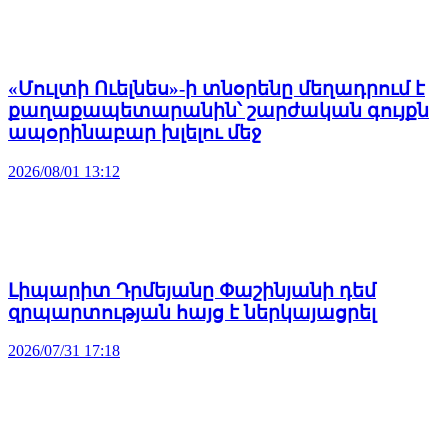
«Մուլտի Ուելնես»-ի տնօրենը մեղադրում է
քաղաքապետարանին՝ շարժական գույքն
ապօրինաբար խլելու մեջ
2026/08/01 13:12
Լիպարիտ Դրմեյանը Փաշինյանի դեմ
զրպարտության հայց է ներկայացրել
2026/07/31 17:18