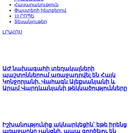
Հասարակություն
Փաստերի հետքերով
10 ՐՈՊԵ
Տեսանյութեր
ԼՐԱՀՈՍ
ԱԺ նախագահի տեղակալների
պաշտոններում առաջադրվել են Հայկ
Կոնջորյանի, Վահագն Ալեքսանյանի և
Արամ Վարդևանյանի թեկնածությունները
Իշխանությունից ակնարկեցին՝ եթե իրենց
առաջարկը չանցնի, ապա գործելու են