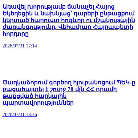
Առավել խորությամբ ճանաչել Հայոց
Եկեղեցին և նախնյաց՝ դարերի ընթացքում
կերտած հարուստ հոգևոր ու մշակութային
ժառանգությունը. Վեհափառ Հայրապետի
հորդորը
2026/07/31 17:14
Ծաղկաձորում գործող հյուրանոցում ՊԵԿ-ը
բացահայտել է շուրջ 78 մլն ՀՀ դրամի
թաքցված հարկային
պարտավորություններ
2026/07/31 13:36