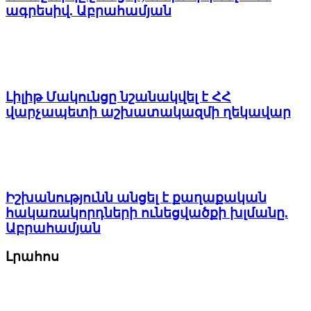
ագրեսիվ. Աբրահամյան
Լիլիթ Մակունցը նշանակվել է ՀՀ
վարչապետի աշխատակազմի ղեկավար
Իշխանությունն անցել է քաղաքական
հակառակորդների ունեցվածքի խլմանը.
Աբրահամյան
Լրահոս