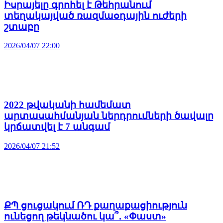
Իսրայելը գրոհել է Թեհրանում
տեղակայված ռազմաօդային ուժերի
շտաբը
2026/04/07 22:00
2022 թվականի համեմատ
արտասահմանյան ներդրումների ծավալը
կրճատվել է 7 անգամ
2026/04/07 21:52
ՔՊ ցուցակում ՌԴ քաղաքացիություն
ունեցող թեկնածու կա՞․ «Փաստ»