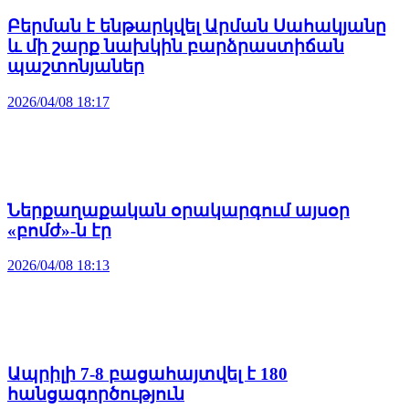
Բերման է ենթարկվել Արման Սահակյանը
և մի շարք նախկին բարձրաստիճան
պաշտոնյաներ
2026/04/08 18:17
Ներքաղաքական օրակարգում այսօր
«բոմժ»-ն էր
2026/04/08 18:13
Ապրիլի 7-8 բացահայտվել է 180
հանցագործություն