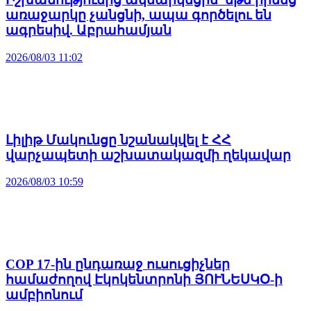
առաջարկը չանցնի, ապա գործելու են
ագրեսիվ. Աբրահամյան
2026/08/03 11:02
Լիլիթ Մակունցը նշանակվել է ՀՀ
վարչապետի աշխատակազմի ղեկավար
2026/08/03 10:59
COP 17-ին ընդառաջ ուսուցիչներ
համաժողով Էկոկենտրոնի ՅՈՒՆԵՍԿՕ-ի
ամբիոնում