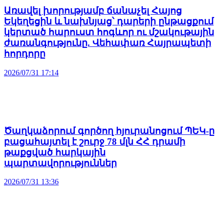
Առավել խորությամբ ճանաչել Հայոց
Եկեղեցին և նախնյաց՝ դարերի ընթացքում
կերտած հարուստ հոգևոր ու մշակութային
ժառանգությունը. Վեհափառ Հայրապետի
հորդորը
2026/07/31 17:14
Ծաղկաձորում գործող հյուրանոցում ՊԵԿ-ը
բացահայտել է շուրջ 78 մլն ՀՀ դրամի
թաքցված հարկային
պարտավորություններ
2026/07/31 13:36