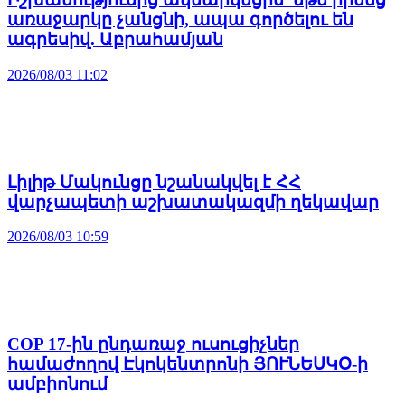
առաջարկը չանցնի, ապա գործելու են
ագրեսիվ. Աբրահամյան
2026/08/03 11:02
Լիլիթ Մակունցը նշանակվել է ՀՀ
վարչապետի աշխատակազմի ղեկավար
2026/08/03 10:59
COP 17-ին ընդառաջ ուսուցիչներ
համաժողով Էկոկենտրոնի ՅՈՒՆԵՍԿՕ-ի
ամբիոնում