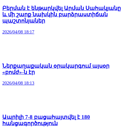
Բերման է ենթարկվել Արման Սահակյանը
և մի շարք նախկին բարձրաստիճան
պաշտոնյաներ
2026/04/08 18:17
Ներքաղաքական օրակարգում այսօր
«բոմժ»-ն էր
2026/04/08 18:13
Ապրիլի 7-8 բացահայտվել է 180
հանցագործություն