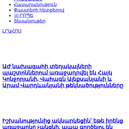
Հասարակություն
Փաստերի հետքերով
10 ՐՈՊԵ
Տեսանյութեր
ԼՐԱՀՈՍ
ԱԺ նախագահի տեղակալների
պաշտոններում առաջադրվել են Հայկ
Կոնջորյանի, Վահագն Ալեքսանյանի և
Արամ Վարդևանյանի թեկնածությունները
Իշխանությունից ակնարկեցին՝ եթե իրենց
առաջարկը չանցնի, ապա գործելու են