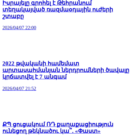
Իսրայելը գրոհել է Թեհրանում
տեղակայված ռազմաօդային ուժերի
շտաբը
2026/04/07 22:00
2022 թվականի համեմատ
արտասահմանյան ներդրումների ծավալը
կրճատվել է 7 անգամ
2026/04/07 21:52
ՔՊ ցուցակում ՌԴ քաղաքացիություն
ունեցող թեկնածու կա՞․ «Փաստ»