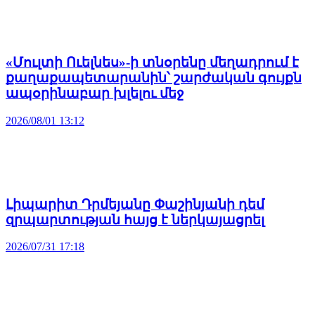
«Մուլտի Ուելնես»-ի տնօրենը մեղադրում է
քաղաքապետարանին՝ շարժական գույքն
ապօրինաբար խլելու մեջ
2026/08/01 13:12
Լիպարիտ Դրմեյանը Փաշինյանի դեմ
զրպարտության հայց է ներկայացրել
2026/07/31 17:18