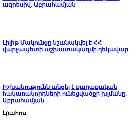
ագրեսիվ. Աբրահամյան
Լիլիթ Մակունցը նշանակվել է ՀՀ
վարչապետի աշխատակազմի ղեկավար
Իշխանությունն անցել է քաղաքական
հակառակորդների ունեցվածքի խլմանը.
Աբրահամյան
Լրահոս