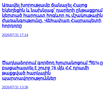
Առավել խորությամբ ճանաչել Հայոց
Եկեղեցին և նախնյաց՝ դարերի ընթացքում
կերտած հարուստ հոգևոր ու մշակութային
ժառանգությունը. Վեհափառ Հայրապետի
հորդորը
2026/07/31 17:14
Ծաղկաձորում գործող հյուրանոցում ՊԵԿ-ը
բացահայտել է շուրջ 78 մլն ՀՀ դրամի
թաքցված հարկային
պարտավորություններ
2026/07/31 13:36