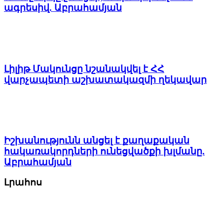
ագրեսիվ. Աբրահամյան
Լիլիթ Մակունցը նշանակվել է ՀՀ
վարչապետի աշխատակազմի ղեկավար
Իշխանությունն անցել է քաղաքական
հակառակորդների ունեցվածքի խլմանը.
Աբրահամյան
Լրահոս