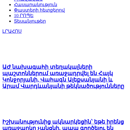
Հասարակություն
Փաստերի հետքերով
10 ՐՈՊԵ
Տեսանյութեր
ԼՐԱՀՈՍ
ԱԺ նախագահի տեղակալների
պաշտոններում առաջադրվել են Հայկ
Կոնջորյանի, Վահագն Ալեքսանյանի և
Արամ Վարդևանյանի թեկնածությունները
Իշխանությունից ակնարկեցին՝ եթե իրենց
առաջարկը չանցնի, ապա գործելու են