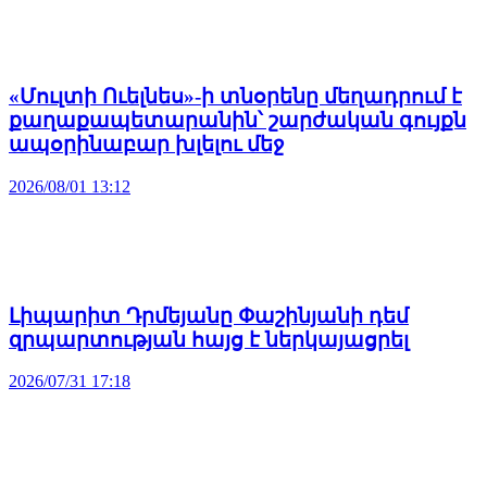
«Մուլտի Ուելնես»-ի տնօրենը մեղադրում է
քաղաքապետարանին՝ շարժական գույքն
ապօրինաբար խլելու մեջ
2026/08/01 13:12
Լիպարիտ Դրմեյանը Փաշինյանի դեմ
զրպարտության հայց է ներկայացրել
2026/07/31 17:18