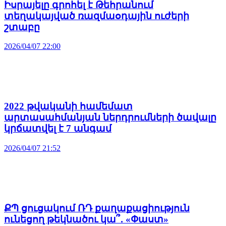
Իսրայելը գրոհել է Թեհրանում
տեղակայված ռազմաօդային ուժերի
շտաբը
2026/04/07 22:00
2022 թվականի համեմատ
արտասահմանյան ներդրումների ծավալը
կրճատվել է 7 անգամ
2026/04/07 21:52
ՔՊ ցուցակում ՌԴ քաղաքացիություն
ունեցող թեկնածու կա՞․ «Փաստ»