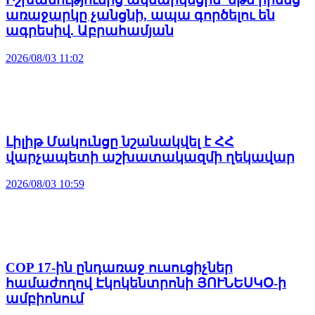
առաջարկը չանցնի, ապա գործելու են
ագրեսիվ. Աբրահամյան
2026/08/03 11:02
Լիլիթ Մակունցը նշանակվել է ՀՀ
վարչապետի աշխատակազմի ղեկավար
2026/08/03 10:59
COP 17-ին ընդառաջ ուսուցիչներ
համաժողով Էկոկենտրոնի ՅՈՒՆԵՍԿՕ-ի
ամբիոնում