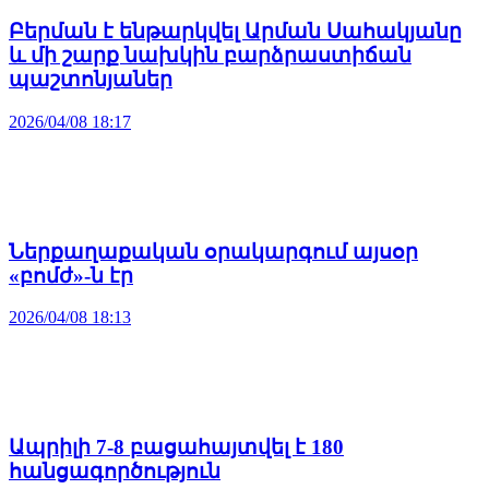
Բերման է ենթարկվել Արման Սահակյանը
և մի շարք նախկին բարձրաստիճան
պաշտոնյաներ
2026/04/08 18:17
Ներքաղաքական օրակարգում այսօր
«բոմժ»-ն էր
2026/04/08 18:13
Ապրիլի 7-8 բացահայտվել է 180
հանցագործություն