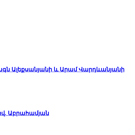
ագն Ալեքսանյանի և Արամ Վարդևանյանի
իվ. Աբրահամյան