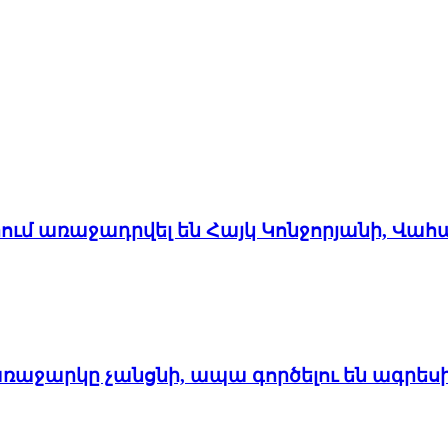
մ առաջադրվել են Հայկ Կոնջորյանի, Վահ
առաջարկը չանցնի, ապա գործելու են ագրես