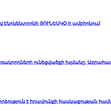
ով Էկոկենտրոնի ՅՈՒՆԵՍԿՕ-ի ամբիոնում
առակորդների ունեցվածքի խլմանը. Աբրահա
ձություն է իրավունքի հասկացության հա