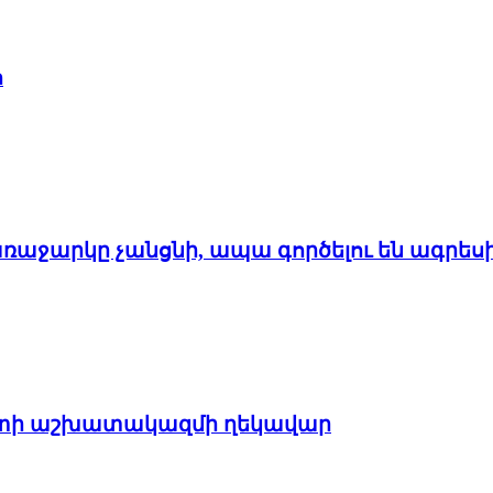
հ
առաջարկը չանցնի, ապա գործելու են ագրես
պետի աշխատակազմի ղեկավար