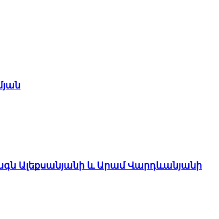
մյան
ագն Ալեքսանյանի և Արամ Վարդևանյանի