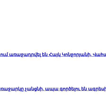
մ առաջադրվել են Հայկ Կոնջորյանի, Վահ
առաջարկը չանցնի, ապա գործելու են ագրես