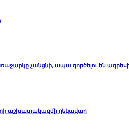
հ
առաջարկը չանցնի, ապա գործելու են ագրես
պետի աշխատակազմի ղեկավար