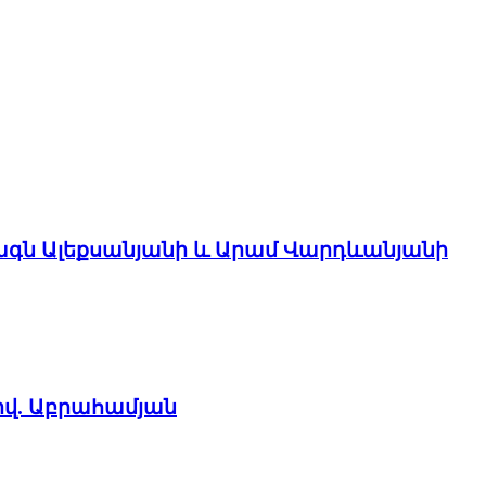
ագն Ալեքսանյանի և Արամ Վարդևանյանի
իվ. Աբրահամյան