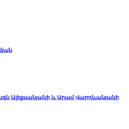
մյան
ագն Ալեքսանյանի և Արամ Վարդևանյանի