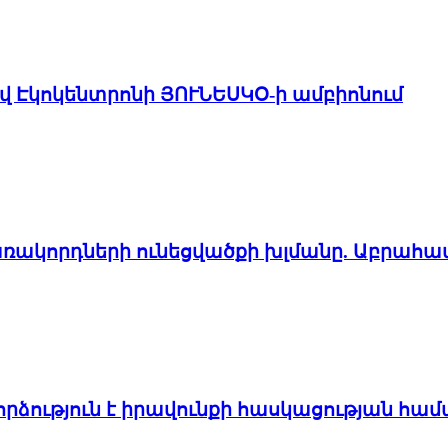
ով Էկոկենտրոնի ՅՈՒՆԵՍԿՕ-ի ամբիոնում
առակորդների ունեցվածքի խլմանը. Աբրահա
ձություն է իրավունքի հասկացության հա