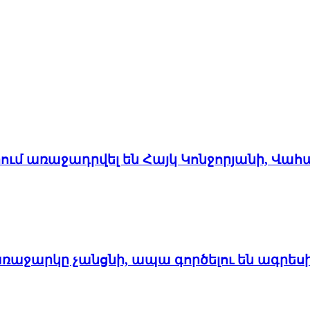
մ առաջադրվել են Հայկ Կոնջորյանի, Վահ
առաջարկը չանցնի, ապա գործելու են ագրես