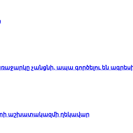
հ
առաջարկը չանցնի, ապա գործելու են ագրես
պետի աշխատակազմի ղեկավար