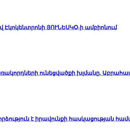
ով Էկոկենտրոնի ՅՈՒՆԵՍԿՕ-ի ամբիոնում
առակորդների ունեցվածքի խլմանը. Աբրահա
ձություն է իրավունքի հասկացության հա