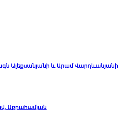
ագն Ալեքսանյանի և Արամ Վարդևանյանի
իվ. Աբրահամյան