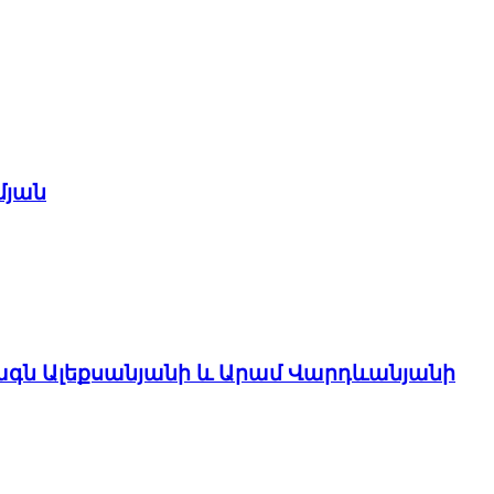
մյան
ագն Ալեքսանյանի և Արամ Վարդևանյանի