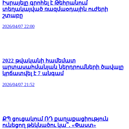
Իսրայելը գրոհել է Թեհրանում
տեղակայված ռազմաօդային ուժերի
շտաբը
2026/04/07 22:00
2022 թվականի համեմատ
արտասահմանյան ներդրումների ծավալը
կրճատվել է 7 անգամ
2026/04/07 21:52
ՔՊ ցուցակում ՌԴ քաղաքացիություն
ունեցող թեկնածու կա՞․ «Փաստ»