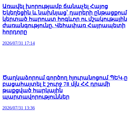
Առավել խորությամբ ճանաչել Հայոց
Եկեղեցին և նախնյաց՝ դարերի ընթացքում
կերտած հարուստ հոգևոր ու մշակութային
ժառանգությունը. Վեհափառ Հայրապետի
հորդորը
2026/07/31 17:14
Ծաղկաձորում գործող հյուրանոցում ՊԵԿ-ը
բացահայտել է շուրջ 78 մլն ՀՀ դրամի
թաքցված հարկային
պարտավորություններ
2026/07/31 13:36