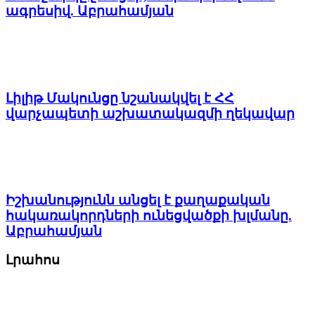
ագրեսիվ. Աբրահամյան
Լիլիթ Մակունցը նշանակվել է ՀՀ
վարչապետի աշխատակազմի ղեկավար
Իշխանությունն անցել է քաղաքական
հակառակորդների ունեցվածքի խլմանը.
Աբրահամյան
Լրահոս