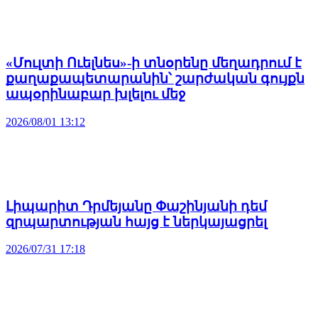
«Մուլտի Ուելնես»-ի տնօրենը մեղադրում է
քաղաքապետարանին՝ շարժական գույքն
ապօրինաբար խլելու մեջ
2026/08/01 13:12
Լիպարիտ Դրմեյանը Փաշինյանի դեմ
զրպարտության հայց է ներկայացրել
2026/07/31 17:18