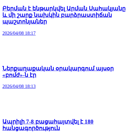
Բերման է ենթարկվել Արման Սահակյանը
և մի շարք նախկին բարձրաստիճան
պաշտոնյաներ
2026/04/08 18:17
Ներքաղաքական օրակարգում այսօր
«բոմժ»-ն էր
2026/04/08 18:13
Ապրիլի 7-8 բացահայտվել է 180
հանցագործություն