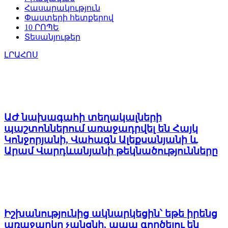
Հասարակություն
Փաստերի հետքերով
10 ՐՈՊԵ
Տեսանյութեր
ԼՐԱՀՈՍ
ԱԺ նախագահի տեղակալների
պաշտոններում առաջադրվել են Հայկ
Կոնջորյանի, Վահագն Ալեքսանյանի և
Արամ Վարդևանյանի թեկնածությունները
Իշխանությունից ակնարկեցին՝ եթե իրենց
առաջարկը չանցնի, ապա գործելու են