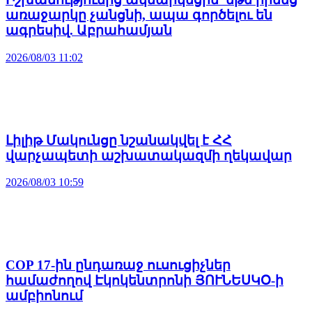
առաջարկը չանցնի, ապա գործելու են
ագրեսիվ. Աբրահամյան
2026/08/03 11:02
Լիլիթ Մակունցը նշանակվել է ՀՀ
վարչապետի աշխատակազմի ղեկավար
2026/08/03 10:59
COP 17-ին ընդառաջ ուսուցիչներ
համաժողով Էկոկենտրոնի ՅՈՒՆԵՍԿՕ-ի
ամբիոնում