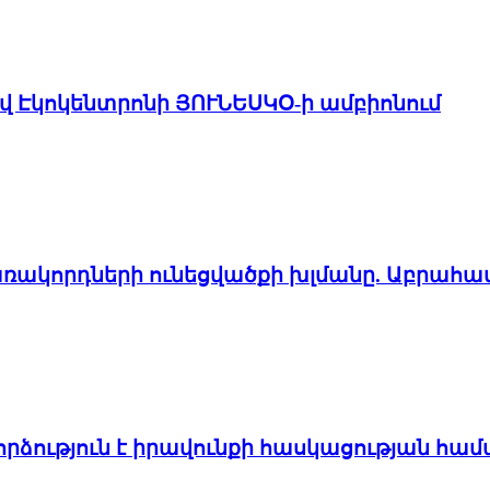
ով Էկոկենտրոնի ՅՈՒՆԵՍԿՕ-ի ամբիոնում
առակորդների ունեցվածքի խլմանը. Աբրահա
ձություն է իրավունքի հասկացության հա