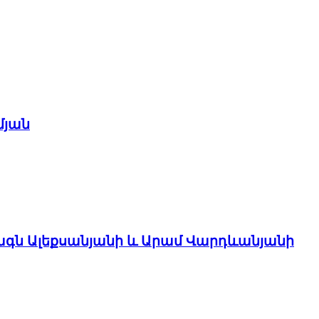
մյան
ագն Ալեքսանյանի և Արամ Վարդևանյանի