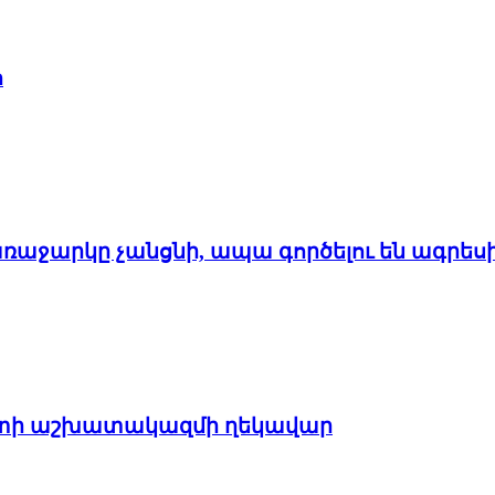
հ
առաջարկը չանցնի, ապա գործելու են ագրես
պետի աշխատակազմի ղեկավար