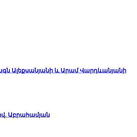
ագն Ալեքսանյանի և Արամ Վարդևանյանի
իվ. Աբրահամյան