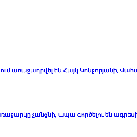
մ առաջադրվել են Հայկ Կոնջորյանի, Վահ
առաջարկը չանցնի, ապա գործելու են ագրես