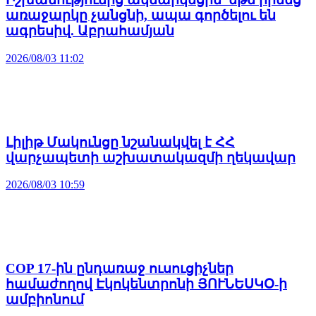
առաջարկը չանցնի, ապա գործելու են
ագրեսիվ. Աբրահամյան
2026/08/03 11:02
Լիլիթ Մակունցը նշանակվել է ՀՀ
վարչապետի աշխատակազմի ղեկավար
2026/08/03 10:59
COP 17-ին ընդառաջ ուսուցիչներ
համաժողով Էկոկենտրոնի ՅՈՒՆԵՍԿՕ-ի
ամբիոնում