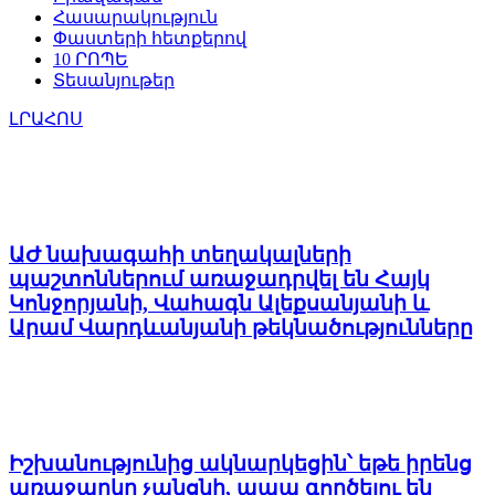
Հասարակություն
Փաստերի հետքերով
10 ՐՈՊԵ
Տեսանյութեր
ԼՐԱՀՈՍ
ԱԺ նախագահի տեղակալների
պաշտոններում առաջադրվել են Հայկ
Կոնջորյանի, Վահագն Ալեքսանյանի և
Արամ Վարդևանյանի թեկնածությունները
Իշխանությունից ակնարկեցին՝ եթե իրենց
առաջարկը չանցնի, ապա գործելու են