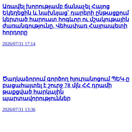
Առավել խորությամբ ճանաչել Հայոց
Եկեղեցին և նախնյաց՝ դարերի ընթացքում
կերտած հարուստ հոգևոր ու մշակութային
ժառանգությունը. Վեհափառ Հայրապետի
հորդորը
2026/07/31 17:14
Ծաղկաձորում գործող հյուրանոցում ՊԵԿ-ը
բացահայտել է շուրջ 78 մլն ՀՀ դրամի
թաքցված հարկային
պարտավորություններ
2026/07/31 13:36