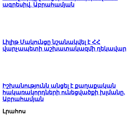
ագրեսիվ. Աբրահամյան
Լիլիթ Մակունցը նշանակվել է ՀՀ
վարչապետի աշխատակազմի ղեկավար
Իշխանությունն անցել է քաղաքական
հակառակորդների ունեցվածքի խլմանը.
Աբրահամյան
Լրահոս