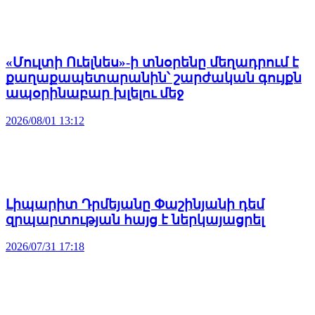
«Մուլտի Ուելնես»-ի տնօրենը մեղադրում է
քաղաքապետարանին՝ շարժական գույքն
ապօրինաբար խլելու մեջ
2026/08/01 13:12
Լիպարիտ Դրմեյանը Փաշինյանի դեմ
զրպարտության հայց է ներկայացրել
2026/07/31 17:18