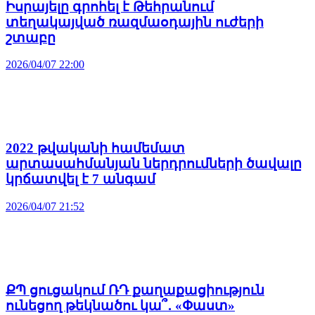
Իսրայելը գրոհել է Թեհրանում
տեղակայված ռազմաօդային ուժերի
շտաբը
2026/04/07 22:00
2022 թվականի համեմատ
արտասահմանյան ներդրումների ծավալը
կրճատվել է 7 անգամ
2026/04/07 21:52
ՔՊ ցուցակում ՌԴ քաղաքացիություն
ունեցող թեկնածու կա՞․ «Փաստ»