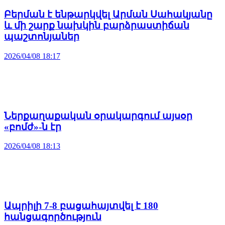
Բերման է ենթարկվել Արման Սահակյանը
և մի շարք նախկին բարձրաստիճան
պաշտոնյաներ
2026/04/08 18:17
Ներքաղաքական օրակարգում այսօր
«բոմժ»-ն էր
2026/04/08 18:13
Ապրիլի 7-8 բացահայտվել է 180
հանցագործություն