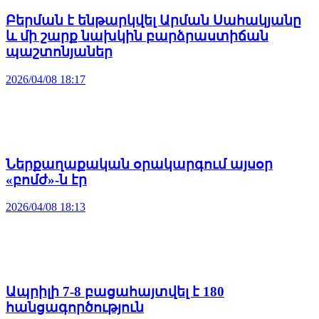
Բերման է ենթարկվել Արման Սահակյանը
և մի շարք նախկին բարձրաստիճան
պաշտոնյաներ
2026/04/08 18:17
Ներքաղաքական օրակարգում այսօր
«բոմժ»-ն էր
2026/04/08 18:13
Ապրիլի 7-8 բացահայտվել է 180
հանցագործություն