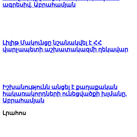
ագրեսիվ. Աբրահամյան
Լիլիթ Մակունցը նշանակվել է ՀՀ
վարչապետի աշխատակազմի ղեկավար
Իշխանությունն անցել է քաղաքական
հակառակորդների ունեցվածքի խլմանը.
Աբրահամյան
Լրահոս