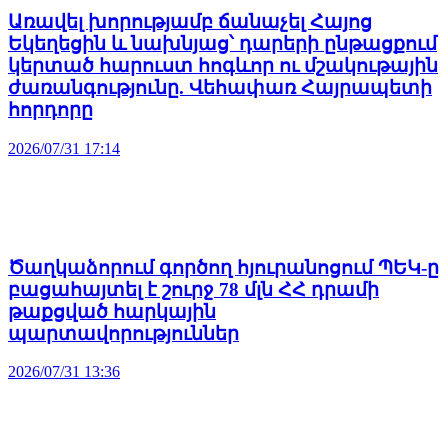
Առավել խորությամբ ճանաչել Հայոց
Եկեղեցին և նախնյաց՝ դարերի ընթացքում
կերտած հարուստ հոգևոր ու մշակութային
ժառանգությունը. Վեհափառ Հայրապետի
հորդորը
2026/07/31 17:14
Ծաղկաձորում գործող հյուրանոցում ՊԵԿ-ը
բացահայտել է շուրջ 78 մլն ՀՀ դրամի
թաքցված հարկային
պարտավորություններ
2026/07/31 13:36