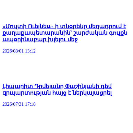
«Մուլտի Ուելնես»-ի տնօրենը մեղադրում է
քաղաքապետարանին՝ շարժական գույքն
ապօրինաբար խլելու մեջ
2026/08/01 13:12
Լիպարիտ Դրմեյանը Փաշինյանի դեմ
զրպարտության հայց է ներկայացրել
2026/07/31 17:18