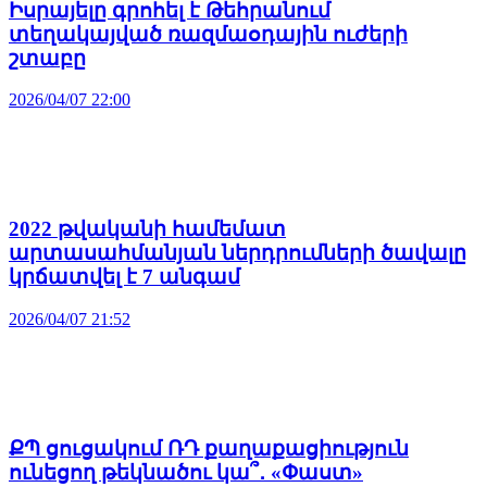
Իսրայելը գրոհել է Թեհրանում
տեղակայված ռազմաօդային ուժերի
շտաբը
2026/04/07 22:00
2022 թվականի համեմատ
արտասահմանյան ներդրումների ծավալը
կրճատվել է 7 անգամ
2026/04/07 21:52
ՔՊ ցուցակում ՌԴ քաղաքացիություն
ունեցող թեկնածու կա՞․ «Փաստ»