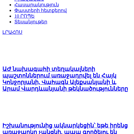
Հասարակություն
Փաստերի հետքերով
10 ՐՈՊԵ
Տեսանյութեր
ԼՐԱՀՈՍ
ԱԺ նախագահի տեղակալների
պաշտոններում առաջադրվել են Հայկ
Կոնջորյանի, Վահագն Ալեքսանյանի և
Արամ Վարդևանյանի թեկնածությունները
Իշխանությունից ակնարկեցին՝ եթե իրենց
առաջարկը չանցնի, ապա գործելու են