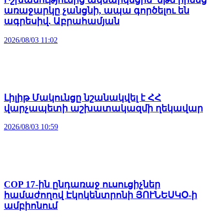
առաջարկը չանցնի, ապա գործելու են
ագրեսիվ. Աբրահամյան
2026/08/03 11:02
Լիլիթ Մակունցը նշանակվել է ՀՀ
վարչապետի աշխատակազմի ղեկավար
2026/08/03 10:59
COP 17-ին ընդառաջ ուսուցիչներ
համաժողով Էկոկենտրոնի ՅՈՒՆԵՍԿՕ-ի
ամբիոնում