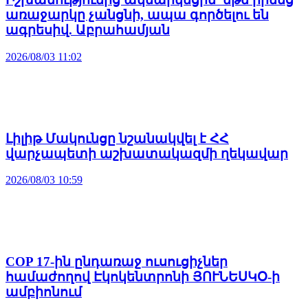
առաջարկը չանցնի, ապա գործելու են
ագրեսիվ. Աբրահամյան
2026/08/03 11:02
Լիլիթ Մակունցը նշանակվել է ՀՀ
վարչապետի աշխատակազմի ղեկավար
2026/08/03 10:59
COP 17-ին ընդառաջ ուսուցիչներ
համաժողով Էկոկենտրոնի ՅՈՒՆԵՍԿՕ-ի
ամբիոնում