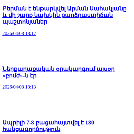
Բերման է ենթարկվել Արման Սահակյանը
և մի շարք նախկին բարձրաստիճան
պաշտոնյաներ
2026/04/08 18:17
Ներքաղաքական օրակարգում այսօր
«բոմժ»-ն էր
2026/04/08 18:13
Ապրիլի 7-8 բացահայտվել է 180
հանցագործություն