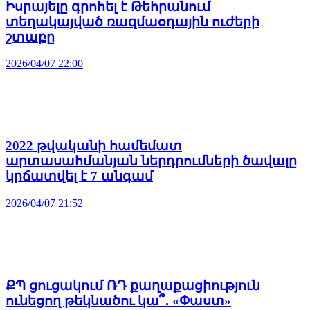
Իսրայելը գրոհել է Թեհրանում
տեղակայված ռազմաօդային ուժերի
շտաբը
2026/04/07 22:00
2022 թվականի համեմատ
արտասահմանյան ներդրումների ծավալը
կրճատվել է 7 անգամ
2026/04/07 21:52
ՔՊ ցուցակում ՌԴ քաղաքացիություն
ունեցող թեկնածու կա՞․ «Փաստ»