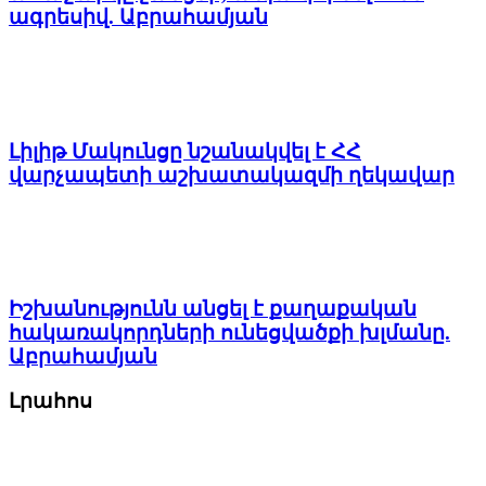
ագրեսիվ. Աբրահամյան
Լիլիթ Մակունցը նշանակվել է ՀՀ
վարչապետի աշխատակազմի ղեկավար
Իշխանությունն անցել է քաղաքական
հակառակորդների ունեցվածքի խլմանը.
Աբրահամյան
Լրահոս