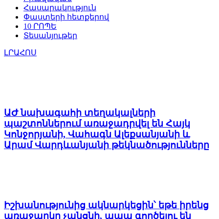
Հասարակություն
Փաստերի հետքերով
10 ՐՈՊԵ
Տեսանյութեր
ԼՐԱՀՈՍ
ԱԺ նախագահի տեղակալների
պաշտոններում առաջադրվել են Հայկ
Կոնջորյանի, Վահագն Ալեքսանյանի և
Արամ Վարդևանյանի թեկնածությունները
Իշխանությունից ակնարկեցին՝ եթե իրենց
առաջարկը չանցնի, ապա գործելու են