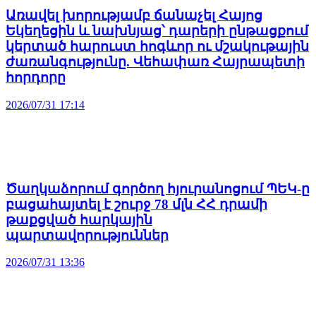
Առավել խորությամբ ճանաչել Հայոց
Եկեղեցին և նախնյաց՝ դարերի ընթացքում
կերտած հարուստ հոգևոր ու մշակութային
ժառանգությունը. Վեհափառ Հայրապետի
հորդորը
2026/07/31 17:14
Ծաղկաձորում գործող հյուրանոցում ՊԵԿ-ը
բացահայտել է շուրջ 78 մլն ՀՀ դրամի
թաքցված հարկային
պարտավորություններ
2026/07/31 13:36