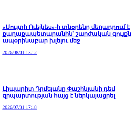
«Մուլտի Ուելնես»-ի տնօրենը մեղադրում է
քաղաքապետարանին՝ շարժական գույքն
ապօրինաբար խլելու մեջ
2026/08/01 13:12
Լիպարիտ Դրմեյանը Փաշինյանի դեմ
զրպարտության հայց է ներկայացրել
2026/07/31 17:18