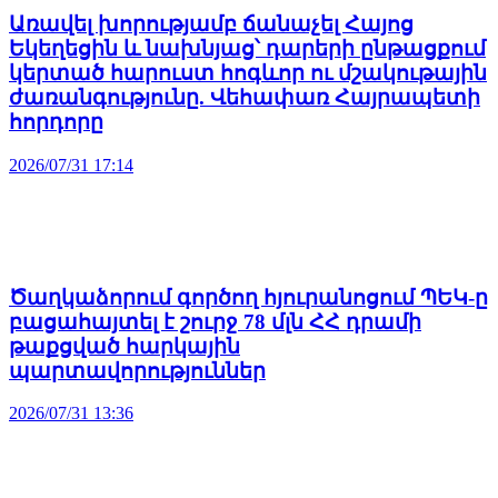
Առավել խորությամբ ճանաչել Հայոց
Եկեղեցին և նախնյաց՝ դարերի ընթացքում
կերտած հարուստ հոգևոր ու մշակութային
ժառանգությունը. Վեհափառ Հայրապետի
հորդորը
2026/07/31 17:14
Ծաղկաձորում գործող հյուրանոցում ՊԵԿ-ը
բացահայտել է շուրջ 78 մլն ՀՀ դրամի
թաքցված հարկային
պարտավորություններ
2026/07/31 13:36