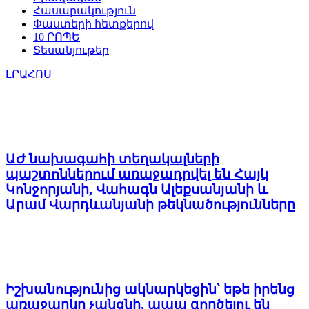
Հասարակություն
Փաստերի հետքերով
10 ՐՈՊԵ
Տեսանյութեր
ԼՐԱՀՈՍ
ԱԺ նախագահի տեղակալների
պաշտոններում առաջադրվել են Հայկ
Կոնջորյանի, Վահագն Ալեքսանյանի և
Արամ Վարդևանյանի թեկնածությունները
Իշխանությունից ակնարկեցին՝ եթե իրենց
առաջարկը չանցնի, ապա գործելու են