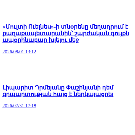
«Մուլտի Ուելնես»-ի տնօրենը մեղադրում է
քաղաքապետարանին՝ շարժական գույքն
ապօրինաբար խլելու մեջ
2026/08/01 13:12
Լիպարիտ Դրմեյանը Փաշինյանի դեմ
զրպարտության հայց է ներկայացրել
2026/07/31 17:18