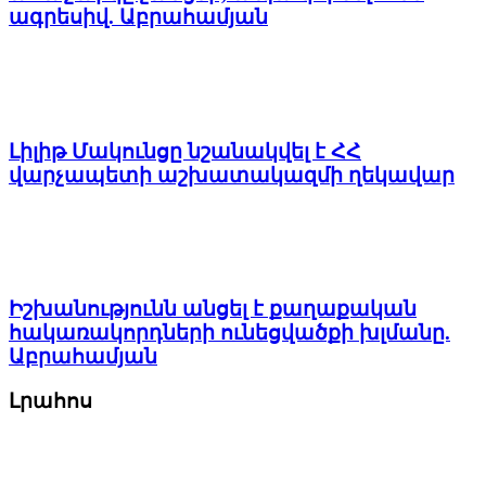
ագրեսիվ. Աբրահամյան
Լիլիթ Մակունցը նշանակվել է ՀՀ
վարչապետի աշխատակազմի ղեկավար
Իշխանությունն անցել է քաղաքական
հակառակորդների ունեցվածքի խլմանը.
Աբրահամյան
Լրահոս