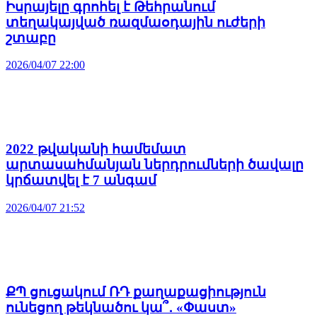
Իսրայելը գրոհել է Թեհրանում
տեղակայված ռազմաօդային ուժերի
շտաբը
2026/04/07 22:00
2022 թվականի համեմատ
արտասահմանյան ներդրումների ծավալը
կրճատվել է 7 անգամ
2026/04/07 21:52
ՔՊ ցուցակում ՌԴ քաղաքացիություն
ունեցող թեկնածու կա՞․ «Փաստ»