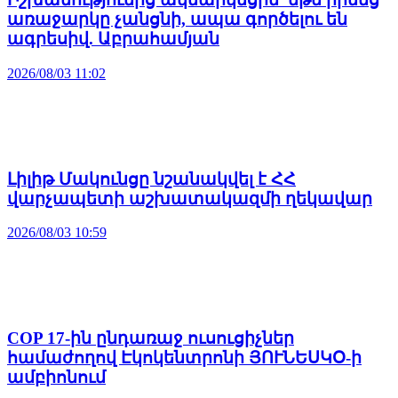
առաջարկը չանցնի, ապա գործելու են
ագրեսիվ. Աբրահամյան
2026/08/03 11:02
Լիլիթ Մակունցը նշանակվել է ՀՀ
վարչապետի աշխատակազմի ղեկավար
2026/08/03 10:59
COP 17-ին ընդառաջ ուսուցիչներ
համաժողով Էկոկենտրոնի ՅՈՒՆԵՍԿՕ-ի
ամբիոնում