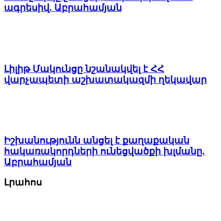
ագրեսիվ. Աբրահամյան
Լիլիթ Մակունցը նշանակվել է ՀՀ
վարչապետի աշխատակազմի ղեկավար
Իշխանությունն անցել է քաղաքական
հակառակորդների ունեցվածքի խլմանը.
Աբրահամյան
Լրահոս