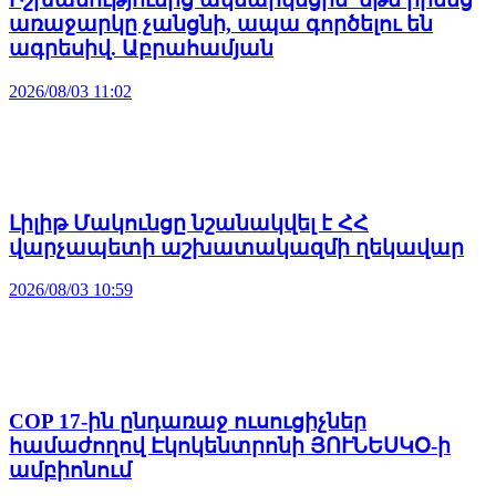
առաջարկը չանցնի, ապա գործելու են
ագրեսիվ. Աբրահամյան
2026/08/03 11:02
Լիլիթ Մակունցը նշանակվել է ՀՀ
վարչապետի աշխատակազմի ղեկավար
2026/08/03 10:59
COP 17-ին ընդառաջ ուսուցիչներ
համաժողով Էկոկենտրոնի ՅՈՒՆԵՍԿՕ-ի
ամբիոնում