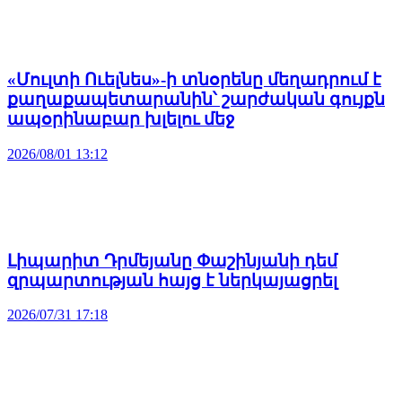
«Մուլտի Ուելնես»-ի տնօրենը մեղադրում է
քաղաքապետարանին՝ շարժական գույքն
ապօրինաբար խլելու մեջ
2026/08/01 13:12
Լիպարիտ Դրմեյանը Փաշինյանի դեմ
զրպարտության հայց է ներկայացրել
2026/07/31 17:18