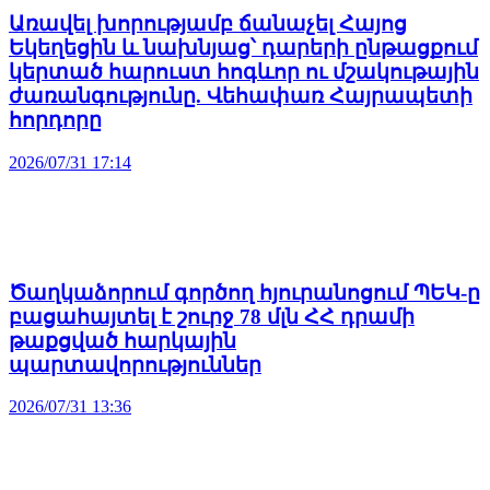
Առավել խորությամբ ճանաչել Հայոց
Եկեղեցին և նախնյաց՝ դարերի ընթացքում
կերտած հարուստ հոգևոր ու մշակութային
ժառանգությունը. Վեհափառ Հայրապետի
հորդորը
2026/07/31 17:14
Ծաղկաձորում գործող հյուրանոցում ՊԵԿ-ը
բացահայտել է շուրջ 78 մլն ՀՀ դրամի
թաքցված հարկային
պարտավորություններ
2026/07/31 13:36