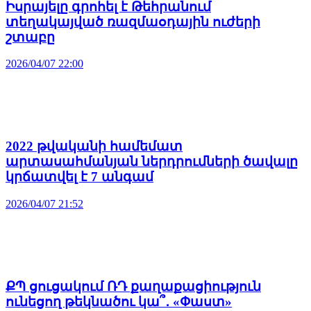
Իսրայելը գրոհել է Թեհրանում
տեղակայված ռազմաօդային ուժերի
շտաբը
2026/04/07 22:00
2022 թվականի համեմատ
արտասահմանյան ներդրումների ծավալը
կրճատվել է 7 անգամ
2026/04/07 21:52
ՔՊ ցուցակում ՌԴ քաղաքացիություն
ունեցող թեկնածու կա՞․ «Փաստ»